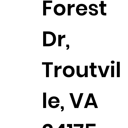
Forest
Dr,
Troutvil
le, VA